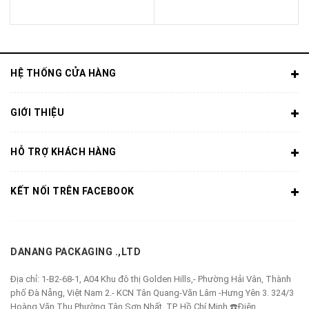
HỆ THỐNG CỬA HÀNG
GIỚI THIỆU
HỖ TRỢ KHÁCH HÀNG
KẾT NỐI TRÊN FACEBOOK
DANANG PACKAGING .,LTD
Địa chỉ:
1-B2-68-1, A04 Khu đô thị Golden Hills,- Phường Hải Vân, Thành
phố Đà Nẵng, Việt Nam 2.- KCN Tân Quang-Văn Lâm -Hưng Yên 3. 324/3
Hoàng Văn Thụ,Phường Tân Sơn Nhất, TP. Hồ Chí Minh ☎️Điện