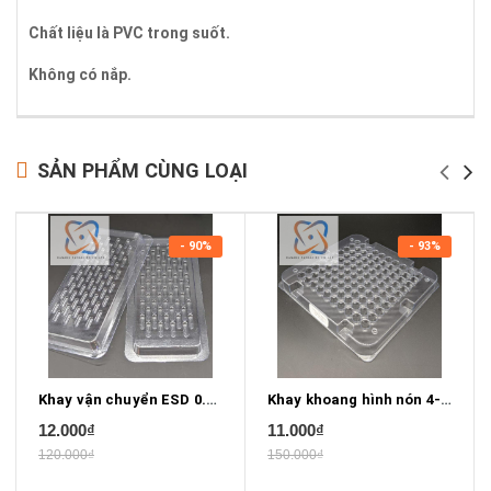
Chất liệu là PVC trong suốt.
Không có nắp.
SẢN PHẨM CÙNG LOẠI
- 90%
- 93%
Khay vận chuyển ESD 0.44mm X 0.1mm
Khay khoang hình nón 4-15/16" x 4-15/16"
12.000₫
11.000₫
120.000₫
150.000₫