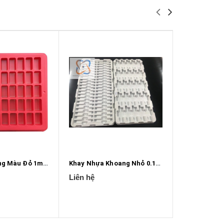
Khay 50 Khoang Màu Đỏ 1mm X 0.525mm X 0.5mm
Khay Nhựa Khoang Nhỏ 0.15mm X 0.15mm
Khay abs ch
Liên hệ
12.000₫