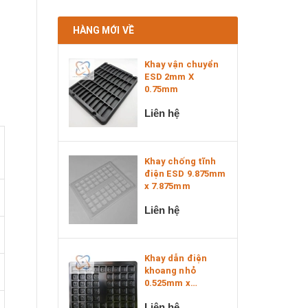
HÀNG MỚI VỀ
Khay vận chuyển
ESD 2mm X
0.75mm
Liên hệ
Khay chống tĩnh
điện ESD 9.875mm
x 7.875mm
Liên hệ
Khay dẫn điện
khoang nhỏ
0.525mm x
0.525mm x 0....
Liên hệ