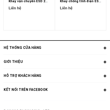
Khay vận chuyển ESD 2mm X 0.75mm
Khay chống tĩnh điện ESD 9.875mm x 7.875mm
Liên hệ
Liên hệ
HỆ THỐNG CỬA HÀNG
GIỚI THIỆU
HỖ TRỢ KHÁCH HÀNG
KẾT NỐI TRÊN FACEBOOK