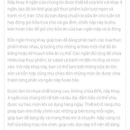
Nắp khay 4 ngăn của chúng tôi được thiết kế vừa khít với khay 4
ngăn, tạo độ kín khít giúp giữ thực phẩm luôn tươi ngon và
tránh rò rỉ, tràn. Cho dù bạn đang chuẩn bị bữa ăn cho tuần tới
hay đóng gói bữa trưa cho cả gia đình, chiếc nắp này là phụ
kiện hoàn hảo để giữ cho bữa ăn của bạn ngăn nắp và di động.
Bốn ngăn trong khay giúp bạn dễ dàng phân tách các loại thực
phẩm khác nhau, lý tưởng cho những ai theo một chế độ ăn
kiêng hoặc kế hoạch bữa ăn cụ thể. Các ngăn đủ rộng để chứa
nhiều loại thực phẩm, từ salad và bánh mì đến mì ống và món
xào. Với nắp khay này, bạn có thể tạm biệt những bữa ăn lộn
xộn và hỗn hợp cũng như chào đón những món ăn được chia
thành từng phần và ngăn nắp hoàn hảo.
Được làm từ nhựa chất lượng cao, không chứa BPA, nắp khay
4 ngăn của chúng tôi rất bền và lâu dài, đảm bảo có thể chịu
được sự hao mòn khi sử dụng hàng ngày. Thiết kế rõ ràng cho
phép bạn nhìn thấy chính xác những gì bên trong mỗi ngăn,
giúp bạn dễ dàng lấy và mang theo khi di chuyển. Nắp cũng có
thể rửa bằng máy rửa chén, giúp việc dọn dẹp trở nên dễ dàng.