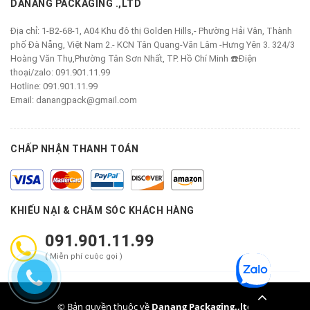
DANANG PACKAGING .,LTD
Địa chỉ:
1-B2-68-1, A04 Khu đô thị Golden Hills,- Phường Hải Vân, Thành
phố Đà Nẵng, Việt Nam 2.- KCN Tân Quang-Văn Lâm -Hưng Yên 3. 324/3
Hoàng Văn Thụ,Phường Tân Sơn Nhất, TP. Hồ Chí Minh ☎️Điện
thoại/zalo: 091.901.11.99
Hotline:
091.901.11.99
Email:
danangpack@gmail.com
CHẤP NHẬN THANH TOÁN
KHIẾU NẠI & CHĂM SÓC KHÁCH HÀNG
091.901.11.99
( Miễn phí cuộc gọi )
© Bản quyền thuộc về
Danang Packaging.,ltd