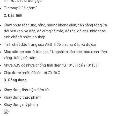
lĩnh vực bao bì đóng gói
Tỉ trọng: 1.06 g/cm3
2. Đặc tính
Khay nhựa rất cứng, rắng, nhưng không giòn, cân bằng tốt giữa
đội bền kéo, va đập, độ cứng bề mặt, độ rắn, độ chịu nhiệt các
tính chất ở nhiệt độ thấp
Tính chất đặc trưng của ABS là độ chịu va đập và độ dai
Màu sắc: cơ bản là trong suốt, ngoài ra còn các màu xanh, đen,
vàng, trắng sứ, xám...
Nhựa ABS có nhựa chống tĩnh điện từ 10^6 Ω đến 10^10 Ω
Chịu được nhiệt độ lên tới 70 độ C
3. Công dụng
Khay đựng linh kiện điện tử
Khay đựng thực phẩm
Khay đựng mỹ phẩm