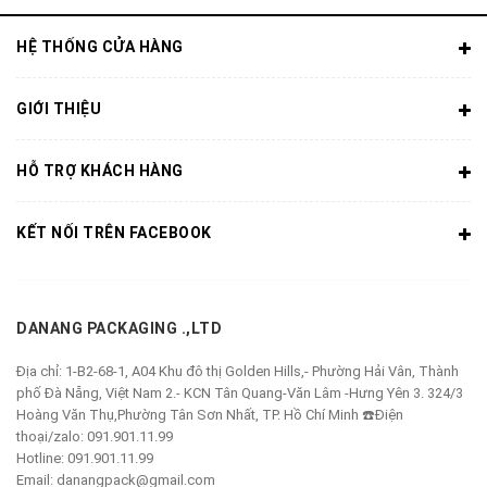
HỆ THỐNG CỬA HÀNG
GIỚI THIỆU
HỖ TRỢ KHÁCH HÀNG
KẾT NỐI TRÊN FACEBOOK
DANANG PACKAGING .,LTD
Địa chỉ:
1-B2-68-1, A04 Khu đô thị Golden Hills,- Phường Hải Vân, Thành
phố Đà Nẵng, Việt Nam 2.- KCN Tân Quang-Văn Lâm -Hưng Yên 3. 324/3
Hoàng Văn Thụ,Phường Tân Sơn Nhất, TP. Hồ Chí Minh ☎️Điện
thoại/zalo: 091.901.11.99
Hotline:
091.901.11.99
Email:
danangpack@gmail.com