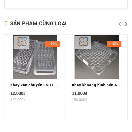
SẢN PHẨM CÙNG LOẠI
- 90%
- 93%
Khay vận chuyển ESD 0.44mm X 0.1mm
Khay khoang hình nón 4-15/16" x 4-15/16"
12.000₫
11.000₫
120.000₫
150.000₫