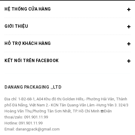
HỆ THỐNG CỬA HÀNG
GIỚI THIỆU
HỖ TRỢ KHÁCH HÀNG
KẾT NỐI TRÊN FACEBOOK
DANANG PACKAGING .,LTD
Địa chỉ:
1-B2-68-1, A04 Khu đô thị Golden Hills,- Phường Hải Vân, Thành
phố Đà Nẵng, Việt Nam 2.- KCN Tân Quang-Văn Lâm -Hưng Yên 3. 324/3
Hoàng Văn Thụ,Phường Tân Sơn Nhất, TP. Hồ Chí Minh ☎️Điện
thoại/zalo: 091.901.11.99
Hotline:
091.901.11.99
Email:
danangpack@gmail.com