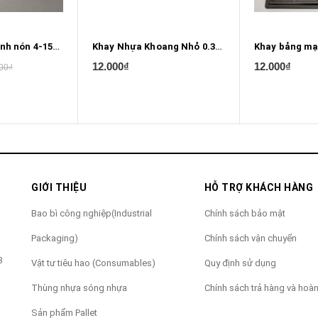
Khay khoang hình nón 4-15/16" x 4-15/16"
Khay Nhựa Khoang Nhỏ 0.380mm X 0.350mm X 0.275mm
12.000₫
12.000₫
00₫
GIỚI THIỆU
HỖ TRỢ KHÁCH HÀNG
Bao bì công nghiệp(Industrial
Chính sách bảo mật
Packaging)
Chính sách vận chuyển
3
Vật tư tiêu hao (Consumables)
Quy định sử dụng
Thùng nhựa sóng nhựa
Chính sách trả hàng và hoàn
Sản phẩm Pallet