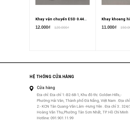
Khay vận chuyển ESD 0.44mm X 0.1mm
12.000₫
11.000₫
120.000₫
150.0
HỆ THỐNG CỬA HÀNG
Cửa hàng
Địa chỉ:
Địa chỉ 1:-B2-68-1, Khu đô thị Golden Hills,-
Phường Hải Vân, Thành phố Đà Nẵng, Việt Nam . Địa chỉ
2:- KCN Tân Quang-Văn Lâm -Hưng Yên . Địa chỉ 3:. 324/
Hoàng Văn Thụ,Phường Tân Sơn Nhất, TP. Hồ Chí Minh
Hotline:
091.901.11.99