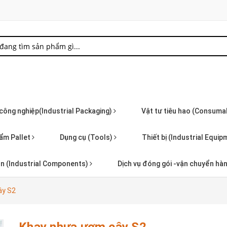
 công nghiệp(Industrial Packaging)
Vật tư tiêu hao (Consuma
ẩm Pallet
Dụng cụ (Tools)
Thiết bị (Industrial Equi
iện (Industrial Components)
Dịch vụ đóng gói -vận chuyển hà
ây S2
Khay nhựa ươm cây S2