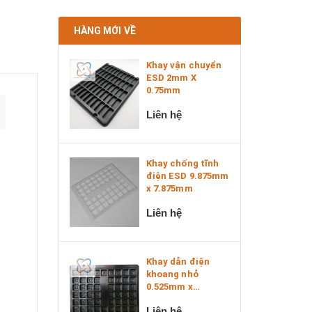
HÀNG MỚI VỀ
Khay vận chuyển
ESD 2mm X
0.75mm
Liên hệ
Khay chống tĩnh
điện ESD 9.875mm
x 7.875mm
Liên hệ
Khay dẫn điện
khoang nhỏ
0.525mm x
0.525mm x 0....
Liên hệ