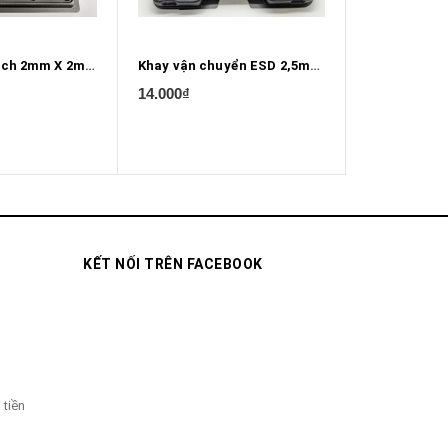
Khay bảng mạch 2mm X 2mm X 0.5mm
Khay vận chuyển ESD 2,5mm X 0.5mm Hình trụ
14.000₫
12.000₫
KẾT NỐI TRÊN FACEBOOK
 tiền