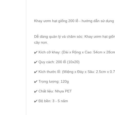
Khay ươm hạt giống 200 lỗ - hướng dẫn sử dụng
Dễ dàng quản lý và chăm sóc: Khay ươm hạt giốn
cây non.
✔️ Kích cỡ khay: (Dài x Rộng x Cao: 54cm x 28c
✔️ Quy cách: 200 lỗ (10x20)
✔️ Kích thước lỗ: (Miệng x Đáy x Sâu: 2.5cm x 0.
✔️ Trọng lượng: 120g
✔️ Chất liệu: Nhựa PET
✔️ Độ bền: 3 - 5 năm