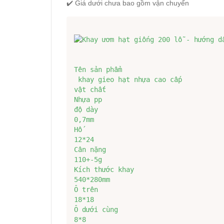
✔️ Giá dưới chưa bao gồm vận chuyển
Tên sản phẩm 

 khay gieo hạt nhựa cao cấp

vật chất

Nhựa pp

độ dày

0,7mm

Hố

12*24

Cân nặng

110+-5g

Kích thước khay

540*280mm

Ô trên

18*18

Ô dưới cùng

8*8
