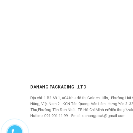
DANANG PACKAGING .,LTD
Địa chỉ:
1-B2-68-1, A04 Khu đô thị Golden Hills,- Phường Hải
Nẵng, Việt Nam 2.- KCN Tân Quang-Văn Lâm -Hưng Yên 3. 3
Thụ,Phường Tân Sơn Nhất, TP. Hồ Chí Minh ☎️Điện thoại/zal
Hotline:
091.901.11.99
Email:
danangpack@gmail.com