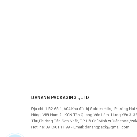
DANANG PACKAGING .,LTD
Địa chỉ:
1-B2-68-1, A04 Khu đô thị Golden Hills,- Phường Hải
Nẵng, Việt Nam 2.- KCN Tân Quang-Văn Lâm -Hưng Yên 3. 3
Thụ,Phường Tân Sơn Nhất, TP. Hồ Chí Minh ☎️Điện thoại/zal
Hotline:
091.901.11.99
Email:
danangpack@gmail.com