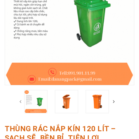
THÙNG RÁC NẮP KÍN 120 LÍT –
SẠCH SẼ, BỀN BỈ, TIỆN LỢI