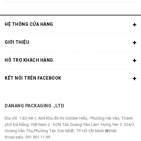
HỆ THỐNG CỬA HÀNG
GIỚI THIỆU
HỖ TRỢ KHÁCH HÀNG
KẾT NỐI TRÊN FACEBOOK
DANANG PACKAGING .,LTD
Địa chỉ:
1-B2-68-1, A04 Khu đô thị Golden Hills,- Phường Hải Vân, Thành
phố Đà Nẵng, Việt Nam 2.- KCN Tân Quang-Văn Lâm -Hưng Yên 3. 324/3
Hoàng Văn Thụ,Phường Tân Sơn Nhất, TP. Hồ Chí Minh ☎️Điện
thoại/zalo: 091.901.11.99