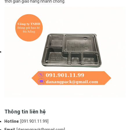
thời gian giao hàng nhanh chóng.
Thông tin liên hệ
Hotline
: [091.901.11.99]
Email
: [danangpack@gmail.com]