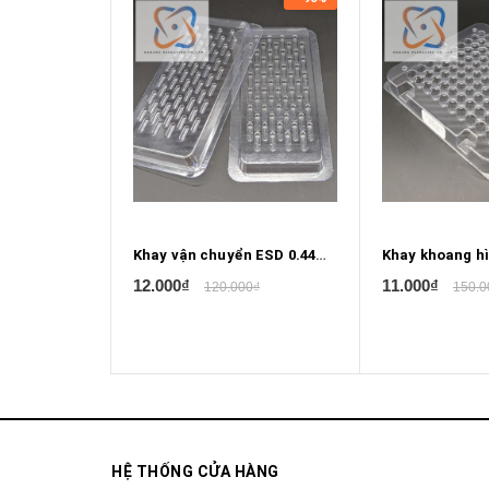
Khay vận chuyển ESD 0.44mm X 0.1mm
12.000₫
11.000₫
120.000₫
150.0
HỆ THỐNG CỬA HÀNG