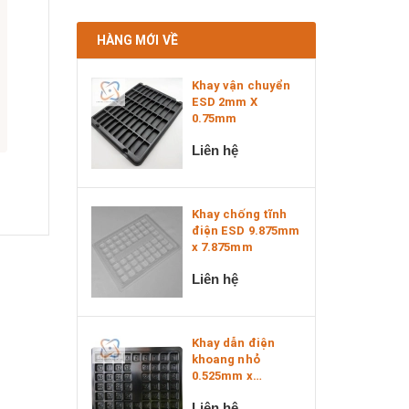
HÀNG MỚI VỀ
Khay vận chuyển
ESD 2mm X
0.75mm
Liên hệ
Khay chống tĩnh
điện ESD 9.875mm
x 7.875mm
Liên hệ
Khay dẫn điện
khoang nhỏ
0.525mm x
0.525mm x 0....
Liên hệ