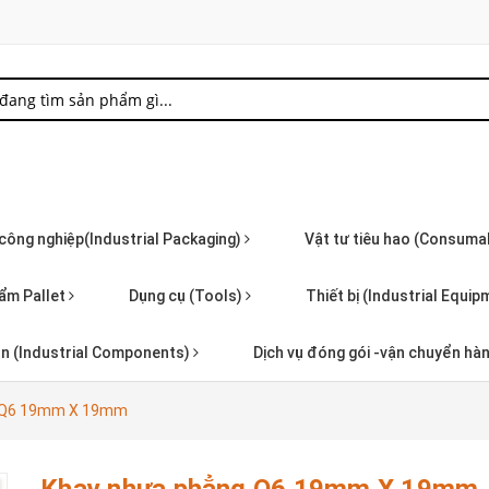
 công nghiệp(Industrial Packaging)
Vật tư tiêu hao (Consuma
ẩm Pallet
Dụng cụ (Tools)
Thiết bị (Industrial Equi
iện (Industrial Components)
Dịch vụ đóng gói -vận chuyển hà
g Q6 19mm X 19mm
Khay nhựa phẳng Q6 19mm X 19mm