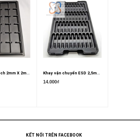
Khay bảng mạch 2mm X 2mm X 0.5mm
Khay vận chuyển ESD 2,5mm X 0.5mm Hình trụ
14.000₫
12.000₫
KẾT NỐI TRÊN FACEBOOK