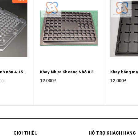
Khay khoang hình nón 4-15/16" x 4-15/16"
Khay Nhựa Khoang Nhỏ 0.380mm X 0.350mm X 0.275mm
12.000₫
12.000₫
00₫
GIỚI THIỆU
HỖ TRỢ KHÁCH HÀNG