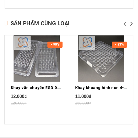
SẢN PHẨM CÙNG LOẠI
- 90%
- 93%
Khay vận chuyển ESD 0.44mm X 0.1mm
Khay khoang hình nón 4-15/16" x 4-15/16"
12.000₫
11.000₫
120.000₫
150.000₫