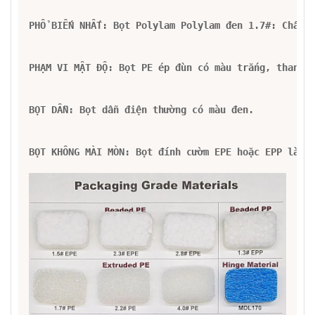
PHỔ BIẾN NHẤT: Bọt Polylam Polylam đen 1.7#: Chất l
PHẠM VI MẬT ĐỘ: Bọt PE ép đùn có màu trắng, than và
BỌT DẪN: Bọt dẫn điện thường có màu đen.

BỌT KHÔNG MÀI MÒN: Bọt đính cườm EPE hoặc EPP là m