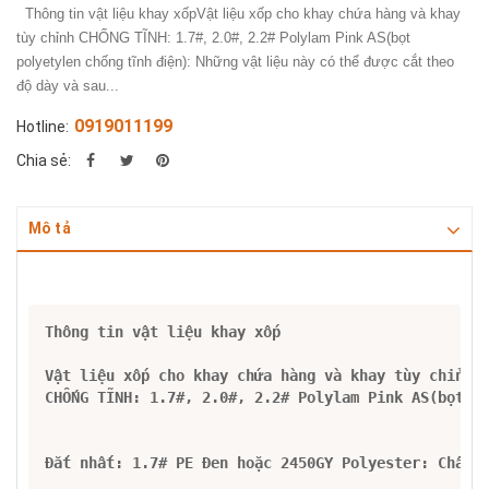
Thông tin vật liệu khay xốpVật liệu xốp cho khay chứa hàng và khay
tùy chỉnh CHỐNG TĨNH: 1.7#, 2.0#, 2.2# Polylam Pink AS(bọt
polyetylen chống tĩnh điện): Những vật liệu này có thể được cắt theo
độ dày và sau...
0919011199
Hotline:
Chia sẻ:
Mô tả
Thông tin vật liệu khay xốp
Vật liệu xốp cho khay chứa hàng và khay tùy chỉnh

CHỐNG TĨNH: 1.7#, 2.0#, 2.2# Polylam Pink AS(bọt po
Đắt nhất: 1.7# PE Đen hoặc 2450GY Polyester: Chất l