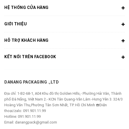
HỆ THỐNG CỬA HÀNG
GIỚI THIỆU
HỖ TRỢ KHÁCH HÀNG
KẾT NỐI TRÊN FACEBOOK
DANANG PACKAGING .,LTD
Địa chỉ:
1-B2-68-1, A04 Khu đô thị Golden Hills,- Phường Hải Vân, Thành
phố Đà Nẵng, Việt Nam 2.- KCN Tân Quang-Văn Lâm -Hưng Yên 3. 324/3
Hoàng Văn Thụ,Phường Tân Sơn Nhất, TP. Hồ Chí Minh ☎️Điện
thoại/zalo: 091.901.11.99
Hotline:
091.901.11.99
Email:
danangpack@gmail.com