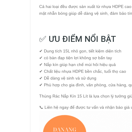
Cả hai loại đều được sản xuất từ nhựa HDPE cao 
mặt nhẵn bóng giúp dễ dàng vệ sinh, đảm bảo tín
✅ ƯU ĐIỂM NỔI BẬT
✔ Dung tích 15L nhỏ gọn, tiết kiệm diện tích
✔ có bàn đạp tiện lợi không sợ bẩn tay
✔ Nắp kín giúp hạn chế mùi hôi hiệu quả
✔ Chất liệu nhựa HDPE bền chắc, tuổi thọ cao
✔ Dễ dàng vệ sinh và sử dụng
✔ Phù hợp cho gia đình, văn phòng, cửa hàng, 
Thùng Rác Nắp Kín 15 Lít là lựa chọn lý tưởng g
📞 Liên hệ ngay để được tư vấn và nhận báo giá ư