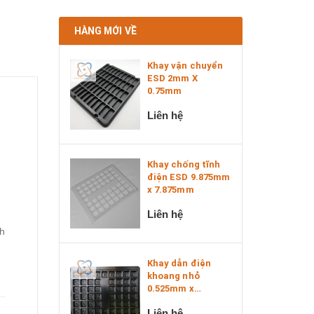
HÀNG MỚI VỀ
Khay vận chuyển
ESD 2mm X
0.75mm
Liên hệ
Khay chống tĩnh
điện ESD 9.875mm
x 7.875mm
Liên hệ
ch
Khay dẫn điện
khoang nhỏ
0.525mm x
0.525mm x 0....
Liên hệ