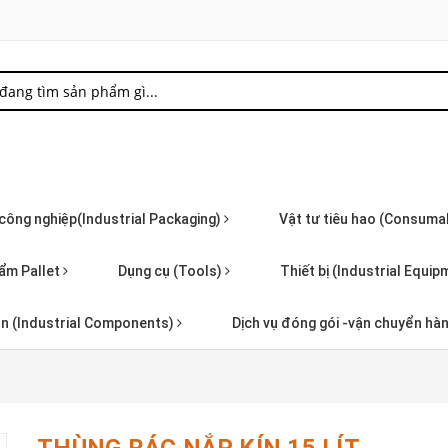
 công nghiệp(Industrial Packaging)
Vật tư tiêu hao (Consuma
ẩm Pallet
Dụng cụ (Tools)
Thiết bị (Industrial Equi
iện (Industrial Components)
Dịch vụ đóng gói -vận chuyển hà
THÙNG RÁC NẮP KÍN 15 LÍT