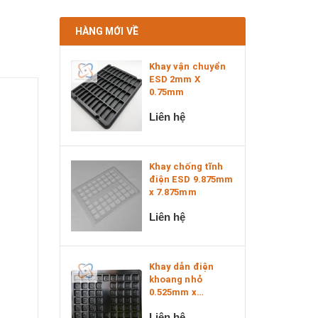
HÀNG MỚI VỀ
Khay vận chuyển
ESD 2mm X
0.75mm
Liên hệ
Khay chống tĩnh
điện ESD 9.875mm
x 7.875mm
Liên hệ
Khay dẫn điện
khoang nhỏ
0.525mm x
0.525mm x 0....
Liên hệ