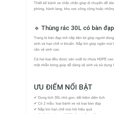
Thiết kế bánh xe chắc chắn giúp di chuyển dễ dàn
phòng, hành lang, khu vực công cộng hoặc những
🔹 Thùng rác 30L có bàn đạ
Trang bị bàn đạp mở nắp tiện lợi giúp người dùn
sinh và hạn chế vi khuẩn. Nắp kín giúp ngăn mùi 
cần vệ sinh cao.
Cả hai loại đều được sản xuất từ nhựa HDPE cao 
mặt nhẵn bóng giúp dễ dàng vệ sinh và sử dụng l
ƯU ĐIỂM NỔI BẬT
✔ Dung tích 30L nhỏ gọn, tiết kiệm diện tích
✔ Có 2 mẫu: loại bánh xe và loại bàn đạp
✔ Nắp kín hạn chế mùi hôi hiệu quả