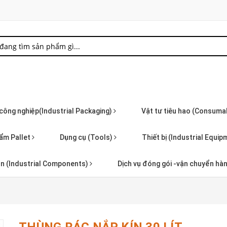
 công nghiệp(Industrial Packaging)
Vật tư tiêu hao (Consuma
ẩm Pallet
Dụng cụ (Tools)
Thiết bị (Industrial Equi
iện (Industrial Components)
Dịch vụ đóng gói -vận chuyển hà
THÙNG RÁC NẮP KÍN 30 LÍT